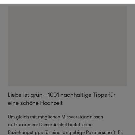
Liebe ist grün – 1001 nachhaltige Tipps für
eine schöne Hochzeit
Um gleich mit möglichen Missverständnissen
aufzuräumen: Dieser Artikel bietet keine
Beziehungstipps für eine langlebige Partnerschaft. Es