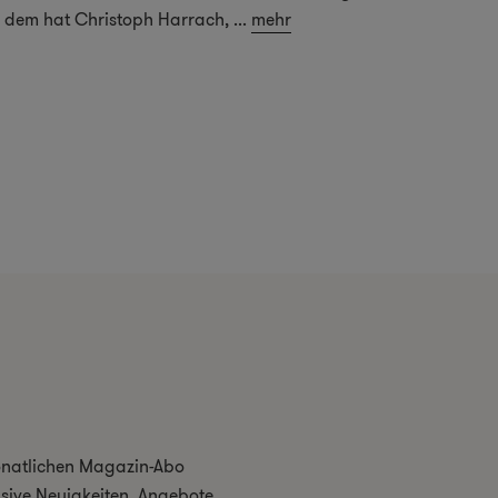
dem hat Christoph Harrach,
...
mehr
monatlichen Magazin-Abo
usive Neuigkeiten, Angebote