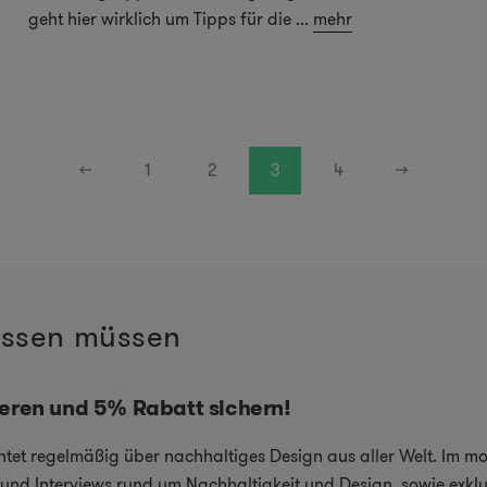
geht hier wirklich um Tipps für die
...
mehr
←
1
2
3
4
→
wissen müssen
ieren und 5% Rabatt sichern!
chtet regelmäßig über nachhaltiges Design aus aller Welt. Im 
el und Interviews rund um Nachhaltigkeit und Design, sowie exkl