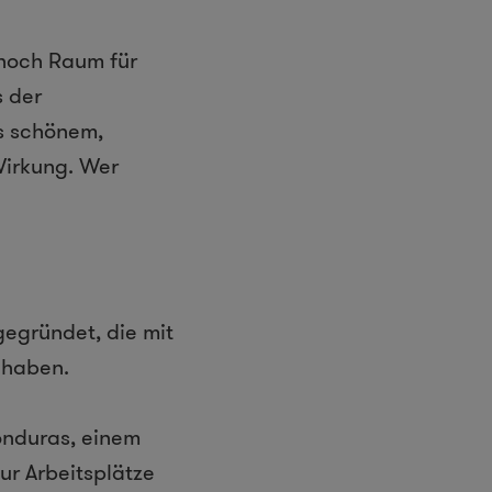
 noch Raum für
s der
us schönem,
Wirkung. Wer
egründet, die mit
t haben.
onduras, einem
ur Arbeitsplätze