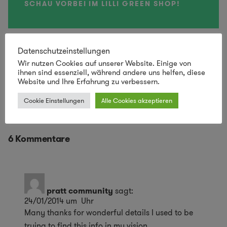
SCHAU VORBEI IM LILLI GREEN SHOP!
Datenschutzeinstellungen
Save
Wir nutzen Cookies auf unserer Website. Einige von
ihnen sind essenziell, während andere uns helfen, diese
Website und Ihre Erfahrung zu verbessern.
Elektrofahrrad
Cookie Einstellungen
Alle Cookies akzeptieren
6 Kommentare
pratt community
sagt:
24/01/2014 um Uhr
Many thanks for wonderful details I used to be
trying to find this info in my vision.