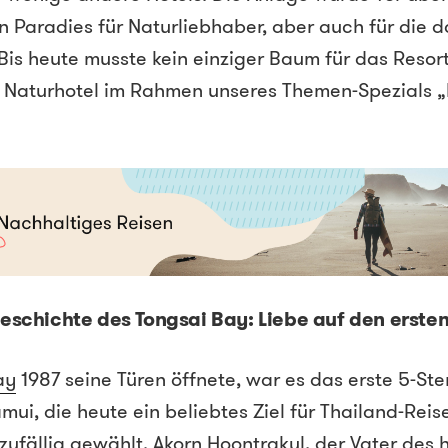
in Paradies für Naturliebhaber, aber auch für die 
Bis heute musste kein einziger Baum für das Resort
ge Naturhotel im Rahmen unseres Themen-Spezials 
eschichte des Tongsai Bay: Liebe auf den ersten
ay
1987 seine Türen öffnete, war es das erste 5-Ste
ui, die heute ein beliebtes Ziel für Thailand-Reis
 zufällig gewählt. Akorn Hoontrakul, der Vater des 