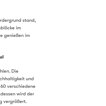
ordergrund stand,
sblöcke im
te genießen im
ui
hlen. Die
chhaltigkeit und
 60 verschiedene
ttdessen wird der
 vergrößert.