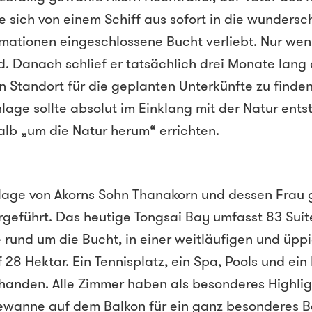
e sich von einem Schiff aus sofort in die wunders
rmationen eingeschlossene Bucht verliebt. Nur wen
d. Danach schlief er tatsächlich drei Monate lang
n Standort für die geplanten Unterkünfte zu finde
nlage sollte absolut im Einklang mit der Natur ents
lb „um die Natur herum“ errichten.
lage von Akorns Sohn Thanakorn und dessen Frau 
rgeführt. Das heutige Tongsai Bay umfasst 83 Sui
e rund um die Bucht, in einer weitläufigen und üpp
28 Hektar. Ein Tennisplatz, ein Spa, Pools und ein
rhanden. Alle Zimmer haben als besonderes Highlig
ewanne auf dem Balkon für ein ganz besonderes B