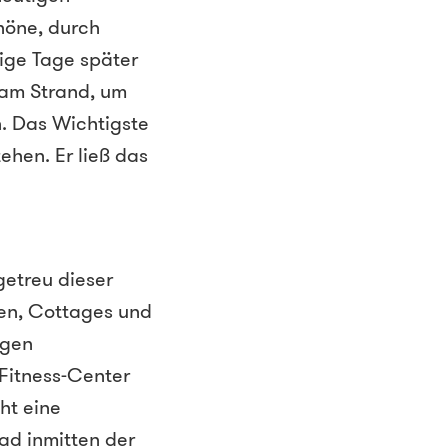
chöne, durch
ige Tage später
 am Strand, um
n. Das Wichtigste
tehen. Er ließ das
getreu dieser
ten, Cottages und
igen
 Fitness-Center
ht eine
ad inmitten der