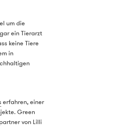
el um die
gar ein Tierarzt
ss keine Tiere
em in
achhaltigen
s
erfahren, einer
ojekte. Green
rtner von Lilli