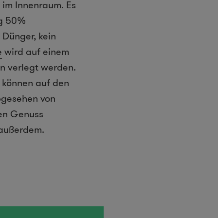
 im Innenraum. Es
ng 50%
 Dünger, kein
e
wird auf einem
en verlegt werden.
n können auf den
bgesehen von
hen Genuss
 außerdem.