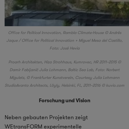
Office for Political Innovation, Rambla Climate-House © Andrés
Jaque / Office for Political Innovation + Miguel Mesa del Castillo,
Foto: José Hevia
Proarh Architekten, Hiza Strohhaus, Kumrovec, HR 2011–2015 ©
Damir Fabijanić
Julia Lohmann, Baltic Sea Lab, Foto: Norbert
Miguletz, © Frankfurter Kunstverein, Courtesy Julia Lohmann
Studio
Avanto Architects, Löyly, Helsinki, FL, 2011–2016 © kuvio.com
Forschung und Vision
Neben gebauten Projekten zeigt
WEtransFORM experimentelle