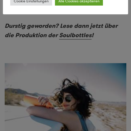
Cookie Einstellungen
Alle Cookies akzeptieren
© Ablestock.com/Thinkstock
Durstig geworden? Lese dann jetzt über
die Produktion der
Soulbottles
!