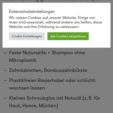
ersetzt gleich mehrere Plastikflaschen –
Datenschutzeinstellungen
plastikfrei Reisen
spart Gewicht im Rucksack
Wir nutzen Cookies auf unserer Website. Einige von
und schont gleichzeitig die Umwelt.
ihnen sind essenziell, während andere uns helfen, diese
Website und Ihre Erfahrung zu verbessern.
Cookie Einstellungen
Alle Cookies akzeptieren
NACHHALTIGER KULTURBEUTEL FÜR UNTERWEGS
:
Feste Naturseife
+ Shampoo ohne
Mikroplastik
Zahntabletten, Bambuszahnbürste
Plastikfreier Rasierhobel oder schlicht:
wachsen lassen
Kleines Schraubglas mit Naturöl (z. B. für
Haut, Haare, Mücken)