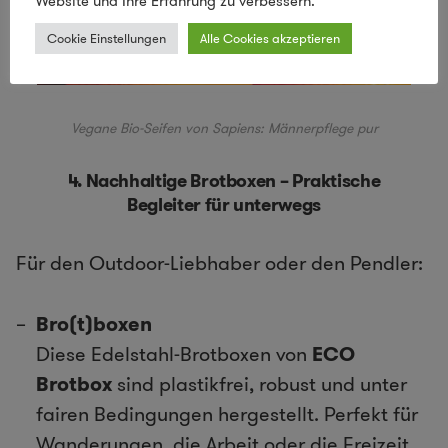
Website und Ihre Erfahrung zu verbessern.
Cookie Einstellungen
Alle Cookies akzeptieren
Vegane Bio-Seifen von Sapiens: Männerpflege pur
4. Nachhaltige Brotboxen – Praktische
Begleiter für unterwegs
Für den Outdoor-Liebhaber oder den Pendler:
Bro(t)boxen
Diese Edelstahl-Brotboxen von
ECO
Brotbox
sind plastikfrei, robust und unter
fairen Bedingungen hergestellt. Perfekt für
Wanderungen, die Arbeit oder die Freizeit.