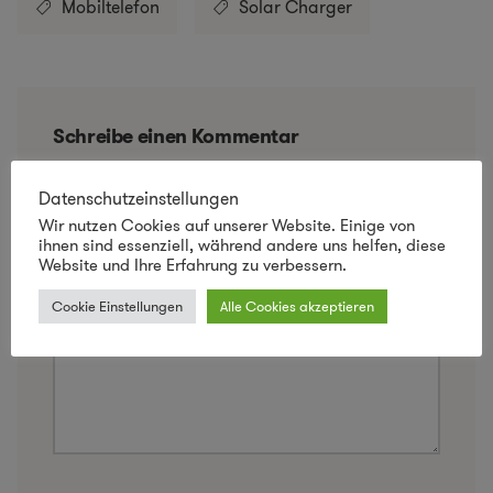
Mobiltelefon
Solar Charger
Schreibe einen Kommentar
Deine E-Mail-Adresse wird nicht veröffentlicht.
Datenschutzeinstellungen
Erforderliche Felder sind mit
*
markiert
Wir nutzen Cookies auf unserer Website. Einige von
ihnen sind essenziell, während andere uns helfen, diese
Kommentar
*
Website und Ihre Erfahrung zu verbessern.
Cookie Einstellungen
Alle Cookies akzeptieren