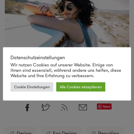
Datenschutzeinstellungen
Wir nutzen Cookies auf unserer Website. Einige von
Lust auf mehr nachhaltiges Design
ihnen sind essenziell, während andere uns helfen, diese
Website und Ihre Erfahrung zu verbessern.
SCHAU VORBEI IM LILLI GREEN SHOP!
Cookie Einstellungen
Alle Cookies akzeptieren
Save
Design
Eco Design
Recycling