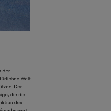
s der
t
ü
rlichen Welt
ützen. Der
ign, die die
nktion des
% verbessert,