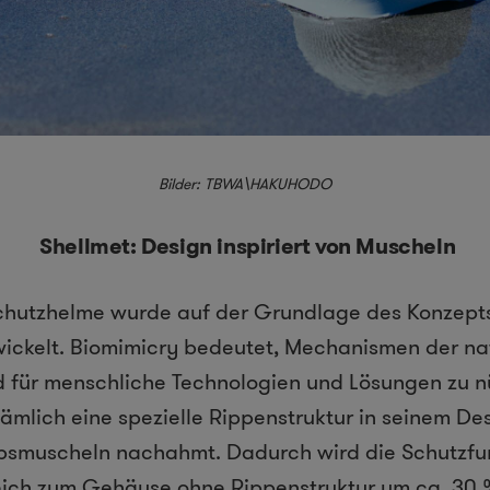
Bilder: TBWA\HAKUHODO
Shellmet: Design inspiriert von Muscheln
chutzhelme wurde auf der Grundlage des Konzept
wickelt. Biomimicry bedeutet, Mechanismen der na
für menschliche Technologien und Lösungen zu n
ämlich eine spezielle Rippenstruktur in seinem Des
obsmuscheln nachahmt. Dadurch wird die Schutzfu
eich zum Geh
ä
use ohne Rippenstruktur um ca. 30 