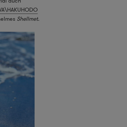
ial auch
WA\HAKUHODO
helmes
Shellmet
.