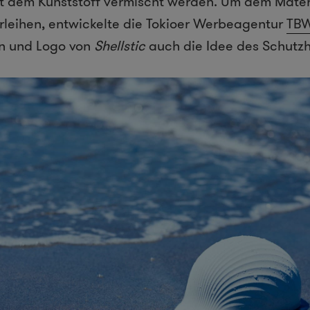
it dem Kunststoff vermischt werden. Um dem Mater
rleihen, entwickelte die Tokioer Werbeagentur
TB
 und Logo von
Shellstic
auch die Idee des Schutz