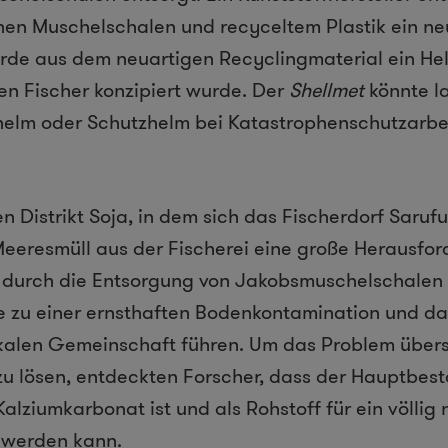
en Muschelschalen und recyceltem Plastik ein neu
urde aus dem neuartigen Recyclingmaterial ein Hel
len Fischer konzipiert wurde. Der
Shellmet
könnte la
helm oder Schutzhelm bei Katastrophenschutzarbe
 Distrikt Soja, in dem sich das Fischerdorf Sarufut
eresmüll aus der Fischerei eine große Herausford
durch die Entsorgung von Jakobsmuschelschalen i
e zu einer ernsthaften Bodenkontamination und da
kalen Gemeinschaft führen. Um das Problem
ü
ber
u l
ö
sen, entdeckten Forscher, dass der Hauptbest
lziumkarbonat ist und als Rohstoff f
ü
r ein v
ö
llig
 werden kann
.