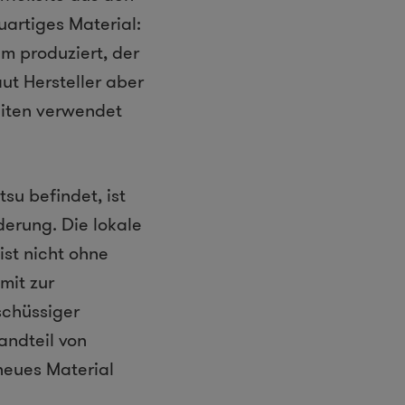
artiges Material:
m produziert, der
ut Hersteller aber
iten verwendet
su befindet, ist
erung. Die lokale
st nicht ohne
mit zur
sch
ü
ssiger
andteil von
 neues Material