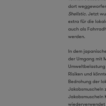
dort weggeworfen
Shellstic
. Jetzt w
extra für die loka
auch als Fahrrad
werden.
In dem japanischen
der Umgang mit Me
Umweltbelastung 
Risiken und könnt
Bedrohung der lo
Jakobsmuscheln z
Jakobsmuscheln Ka
wiederverwendet