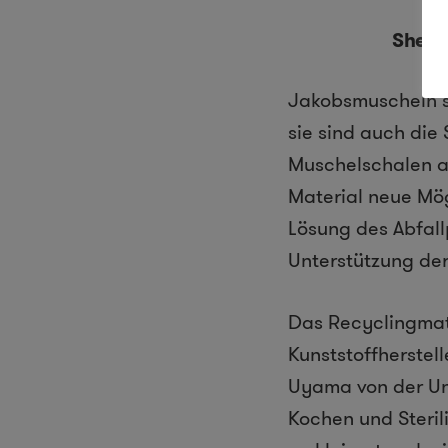
Shell
Jakobsmuscheln s
sie sind auch die
Muschelschalen al
Material neue M
ö
Lösung des Abfall
Unterst
ü
tzung de
Das Recyclingmat
Kunststoffherstel
Uyama von der Un
Kochen und Steril