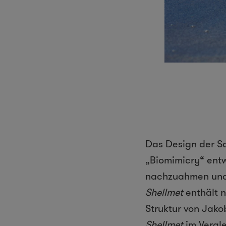
Das Design der S
„Biomimicry
“ ent
nachzuahmen und 
Shellmet
enth
ä
lt
n
Struktur von Jak
Shellmet
im Vergl