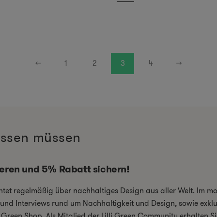
←
1
2
3
4
→
wissen müssen
ieren und 5% Rabatt sichern!
chtet regelmäßig über nachhaltiges Design aus aller Welt. Im 
el und Interviews rund um Nachhaltigkeit und Design, sowie exkl
i Green Shop. Als Mitglied der Lilli Green Community erhalten