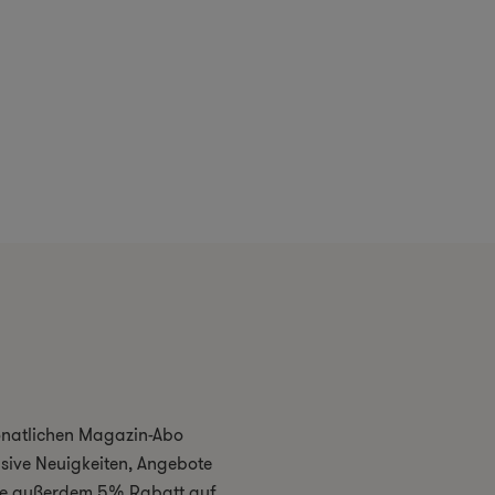
monatlichen Magazin-Abo
usive Neuigkeiten, Angebote
 Sie außerdem 5% Rabatt auf