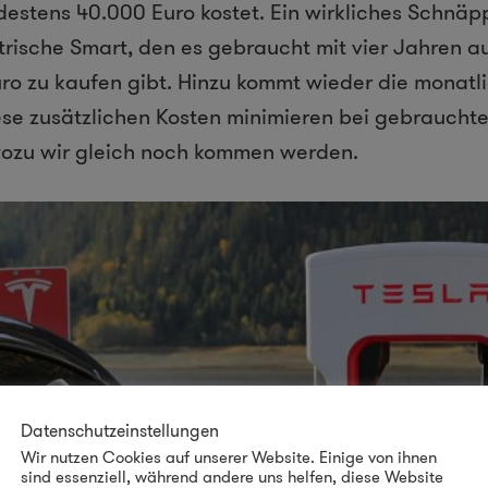
estens 40.000 Euro kostet. Ein wirkliches Schnäp
rische Smart, den es gebraucht mit vier Jahren a
uro zu kaufen gibt. Hinzu kommt wieder die monatl
ese zusätzlichen Kosten minimieren bei gebraucht
wozu wir gleich noch kommen werden.
Datenschutzeinstellungen
Wir nutzen Cookies auf unserer Website. Einige von ihnen
sind essenziell, während andere uns helfen, diese Website