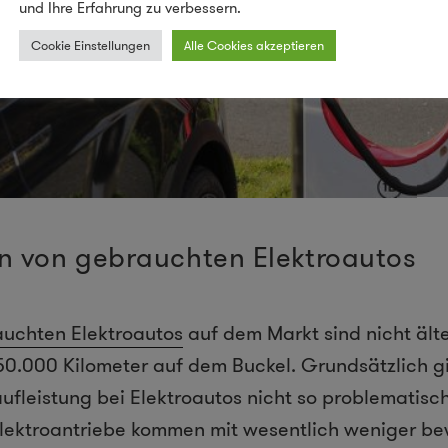
und Ihre Erfahrung zu verbessern.
Cookie Einstellungen
Alle Cookies akzeptieren
en von gebrauchten Elektroautos
uchten Elektroautos
auf dem Markt sind nicht älte
0.000 Kilometer auf dem Buckel. Grundsätzlich gi
ufleistung bei Elektroautos nicht so problematisch 
lektroantriebe kommen mit wesentlich weniger be