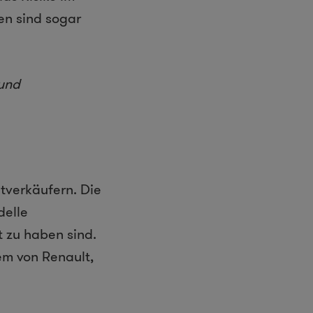
en sind sogar
 und
tverkäufern. Die
delle
zu haben sind.
em von Renault,