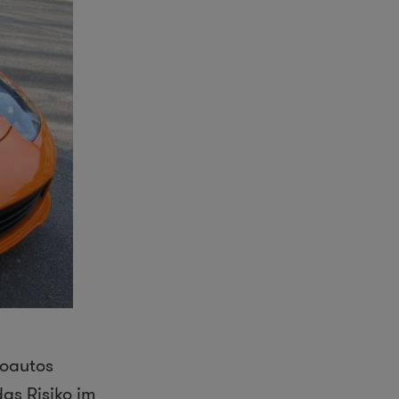
roautos
as Risiko im