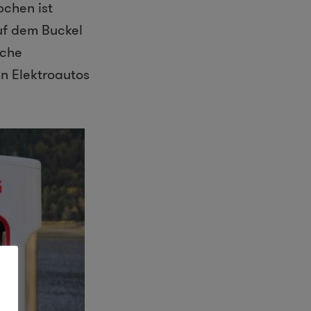
pchen ist
uf dem Buckel
iche
en Elektroautos