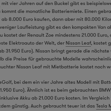
e
mit vier Jahren auf den Buckel gibt es beispielsw
u kommt die monatliche Batteriemiete. Einen gebr
ab 8.000 Euro kaufen, dann aber mit 80.000 Kil
 weniger Laufleistung gibt es den kompakten Van a
u kostet der Renault Zoe mindestens 21.000 Euro,
este Elektroauto der Welt, der
Nissan Leaf
, kostet
ab 31.950 Euro). Nissan bringt gerade die nächste
b die Preise für gebrauchte Modelle wahrscheinli
uchter Nissan Leaf mit Mietbatterie kostet noch w
eGolf, bei dem ein vier Jahre altes Modell mit Bat
31.950 Euro). Ähnlich ist es beim gebrauchten BMW
inklusive Akku ab 21.000 Euro kosten. Im Vergleic
tzdem günstig. Auch gebraucht teuer ist das
Tesla 