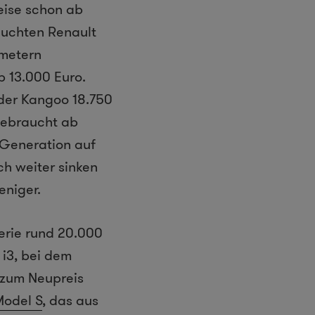
eise schon ab
auchten Renault
ometern
b 13.000 Euro.
 der Kangoo 18.750
 gebraucht ab
 Generation auf
ch weiter sinken
eniger.
terie rund 20.000
 i3, bei dem
h zum Neupreis
Model S
, das aus