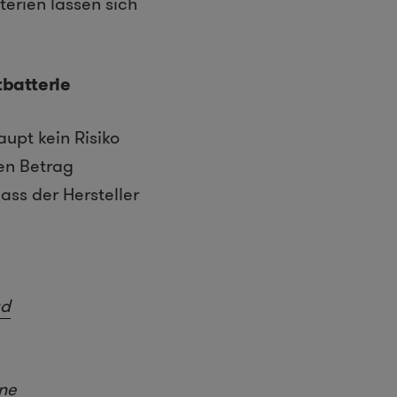
terien lassen sich
tbatterie
aupt kein Risiko
hen Betrag
ass der Hersteller
ad
ne