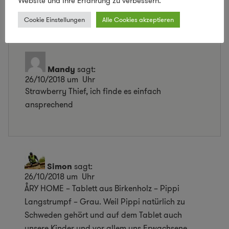
Website und Ihre Erfahrung zu verbessern.
Vielen lieben Dank für die tolle Gewinnchance ❤
Cookie Einstellungen
Alle Cookies akzeptieren
Mandy
sagt:
26/10/2018 um Uhr
Strawberry Thief, ich finde es einfach
ansprechend
Simon
sagt:
26/10/2018 um Uhr
ÅRY HOME – Tablett aus Birkenholz – Pippi
Langstrumpf – Grau. Weil Pippi natürlich zu
Schweden gehört und auf dem Tablet auch
unsere Kinder und vor allem uns Erwachsene