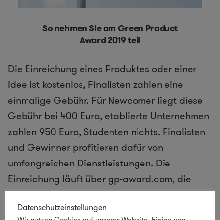
So nehmen Sie am Green Product
Award 2019 teil
Die Einreichung eines Produktes oder einer
Idee ist kostenlos, Finalisten zahlen eine
einmalige Gebühr. Für Newcomer liegt diese
Gebühr bei 400 Euro, etablierte Unternehmen
zahlen 950 Euro, Studenten nichts. Finalisten
und Gewinner profitieren dafür von
umfangreichen Dienstleistungen. Die
Einreichung läuft über
gp-award.com
, die
Frist dafür endet am 18. Januar 2019.
Datenschutzeinstellungen
Wir nutzen Cookies auf unserer Website. Einige von