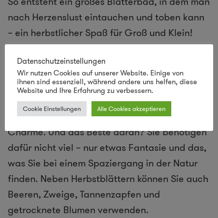
So entsteht ein großes Blätterbad, in dem man
nach Herzenslust eintauchen und toben kann
– ein herbstlicher Spaß für Groß und Klein!
5.
Herbstkranz selber machen: Zeitlose
Datenschutzeinstellungen
Dekoration mit Herbstblättern
Wir nutzen Cookies auf unserer Website. Einige von
ihnen sind essenziell, während andere uns helfen, diese
Website und Ihre Erfahrung zu verbessern.
Ein selbstgemachter Herbstkranz verleiht
Cookie Einstellungen
Alle Cookies akzeptieren
Ihrem Zuhause einen natürlichen, herbstlichen
Charme. Und das Beste daran? Sie benötigen
dafür nicht viel – nur etwas Fantasie und das,
was Sie bei einem Spaziergang in der Natur
finden. Neben Herbstblättern können Sie auch
Beeren, Zweige, Tannenzapfen und
getrocknete Blumen verwenden.