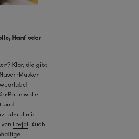
le, Hanf oder
n? Klar, die gibt
nd-Nasen-Masken
twearlabel
Bio-Baumwolle
.
t
und
rz
oder die in
r von
Lovjoi
. Auch
haltige