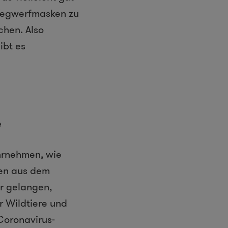
 Wegwerfmasken zu
chen. Also
ibt es
e
hrnehmen, wie
en aus dem
er gelangen,
r Wildtiere und
Coronavirus-