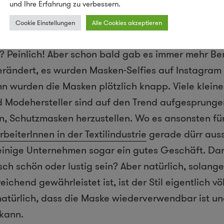
und Ihre Erfahrung zu verbessern.
Die Corona-Maskenmode
Cookie Einstellungen
Alle Cookies akzeptieren
ise anfing, haben viele noch darüber gelacht. Eine
 Peinlich! Aber schon bald gab es immer mehr Be
verändert, es wurden Masken-Selfies auf Instagra
n wurden die Masken plötzlich knapp. Viele klein
nd Modehersteller sind auf den Trend aufgesprung
, Schutzmasken herzustellen. Wo es ansonsten fü
rbeiterInnen in der Textilindustrie
gerade dürr aussi
inige Unternehmen sogar ein gutes Geschäft. Dar
h schön oder lustig sein? Aber natürlich, solange
chend gewährleistet ist, ist der Stil eigentlich vö
natürlich, dass die Maske wiederverwendbar ist u
kann.