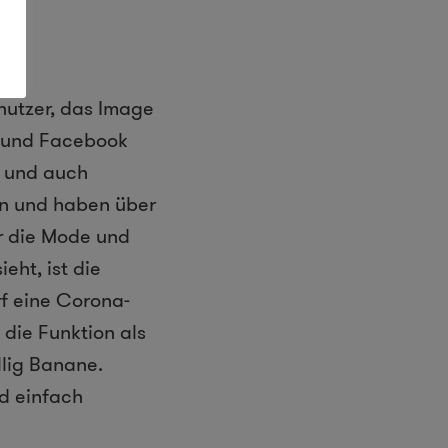
nutzer, das Image
m und Facebook
e und auch
en und haben über
r die Mode und
eht, ist die
f eine Corona-
 die Funktion als
llig Banane.
nd einfach