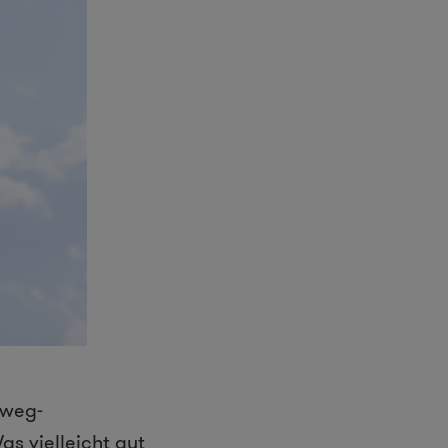
nweg-
s vielleicht gut