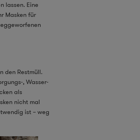
n lassen. Eine
hr Masken für
 weggeworfenen
 den Restmüll.
orgungs-, Wasser-
cken als
sken nicht mal
otwendig ist – weg