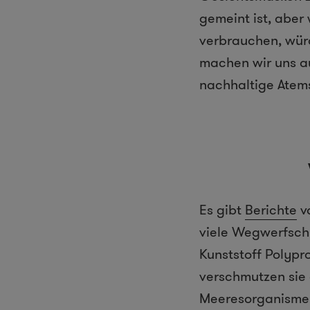
gemeint ist, abe
verbrauchen, würd
machen wir uns au
nachhaltige Ate
Es gibt
Berichte
v
viele Wegwerfsch
Kunststoff Polypr
verschmutzen sie 
Meeresorganismen