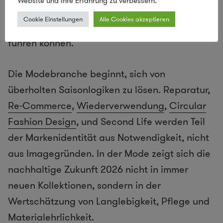
Website und Ihre Erfahrung zu verbessern.
gemeinsames Bauen, Teilen und
Reparieren
zu
Cookie Einstellungen
Alle Cookies akzeptieren
nachhaltigeren Formen des Zusammenlebens
führen können.
Die Modebranche beginnt, sich von
überholten Saisonlogiken zu lösen. Reparatur,
Re-Commerce
,
Wiederverwendung
,
Circular
Fashion Design
, und Second Life werden Teil
der Markenidentität aus Notwendigkeit, nicht
aus Imagegründen. In der Mode zeigt sich die
nachhaltige Zukunft 2026 nicht in immer
neuen Kollektionen, sondern in der
Wertschätzung von Langlebigkeit, Pflege und
Materialehrlichkeit.