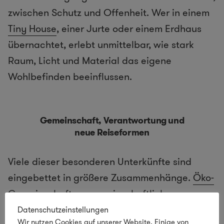
zwischen Schutz und Offenheit. Wer in einem
Tiny House
, einer Jurte oder einem Erdhaus
übernachtet, erlebt unmittelbar, wie stark
Raum, Licht und Material das eigene
Wohlbefinden beeinflussen.
Gemeinschaft, Verantwortung und
neue Reiseformen
Viele dieser besonderen Unterkünfte sind
eingebettet in größere Zusammenhänge.
Öko-
Gemeinschaften
, gemeinschaftlich
betriebene Höfe oder kleine, bewusst geführte
Datenschutzeinstellungen
Wir nutzen Cookies auf unserer Website. Einige von