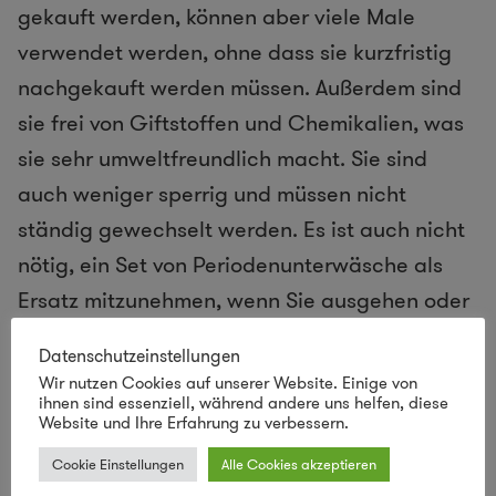
gekauft werden, können aber viele Male
verwendet werden, ohne dass sie kurzfristig
nachgekauft werden müssen. Außerdem sind
sie frei von Giftstoffen und Chemikalien, was
sie sehr umweltfreundlich macht. Sie sind
auch weniger sperrig und müssen nicht
ständig gewechselt werden. Es ist auch nicht
nötig, ein Set von Periodenunterwäsche als
Ersatz mitzunehmen, wenn Sie ausgehen oder
reisen.
Datenschutzeinstellungen
Wir nutzen Cookies auf unserer Website. Einige von
Sie sind ein ideales modernes
ihnen sind essenziell, während andere uns helfen, diese
Website und Ihre Erfahrung zu verbessern.
Kleidungsstück
Cookie Einstellungen
Alle Cookies akzeptieren
Periodenunterwäsche sind die ideale moderne