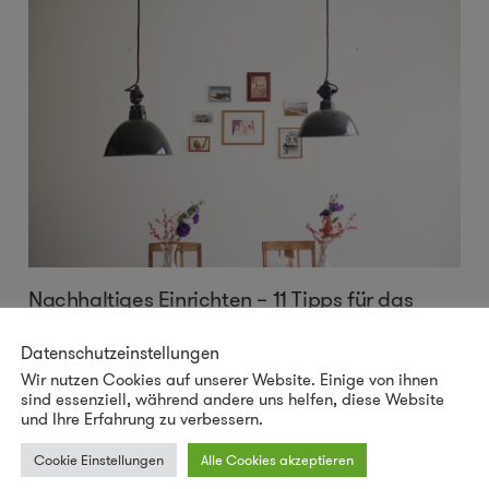
Nachhaltiges Einrichten – 11 Tipps für das
Home-Office
Datenschutzeinstellungen
Das Home-Office als Alternative zum Büroplatz war
Wir nutzen Cookies auf unserer Website. Einige von ihnen
sind essenziell, während andere uns helfen, diese Website
schon länger auf dem Vormarsch, jetzt wird es sogar
und Ihre Erfahrung zu verbessern.
für manche Festangestellten zur neuen Normalität. Hört
Cookie Einstellungen
Alle Cookies akzeptieren
...
mehr