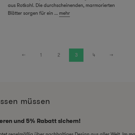
aus Rotkohl. Die durchscheinenden, marmorierten
Blätter sorgen für ein
...
mehr
←
1
2
3
4
→
wissen müssen
ieren und 5% Rabatt sichern!
chtet regelmäßig über nachhaltiges Design aus aller Welt. Im 