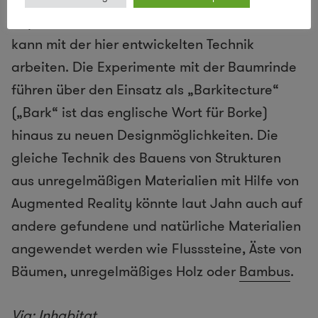
Papierrindenbaum vor der Tür stehen hat,
kann mit der hier entwickelten Technik
arbeiten. Die Experimente mit der Baumrinde
führen über den Einsatz als „Barkitecture“
(„Bark“ ist das englische Wort für Borke)
hinaus zu neuen Designmöglichkeiten. Die
gleiche Technik des Bauens von Strukturen
aus unregelmäßigen Materialien mit Hilfe von
Augmented Reality könnte laut Jahn auch auf
andere gefundene und natürliche Materialien
angewendet werden wie Flusssteine, Äste von
Bäumen, unregelmäßiges Holz oder
Bambus
.
Via:
Inhabitat