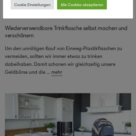
Cookie Einstellungen
Alle Cookies akzeptieren
Wiederverwendbare Trinkflasche selbst machen und
verschönern
Um den unnötigen Kauf von Einweg-Plastikflaschen zu
vermeiden, sollten wir immer etwas zu trinken
dabeihaben. Damit schonen wir gleichzeitig unsere
Geldbörse und die
...
mehr