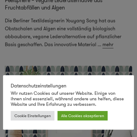
Peelsphere – vegane Lederalternative aus
Fruchtabfällen und Algen
Die Berliner Textildesignerin Youyang Song hat aus
Obstschalen und Algen eine vollständig biologisch
abbaubare, vegane Lederalternative auf pflanzlicher
Basis geschaffen. Das innovative Material
...
mehr
Datenschutzeinstellungen
Wir nutzen Cookies auf unserer Website. Einige von
ihnen sind essenziell, während andere uns helfen, diese
Website und Ihre Erfahrung zu verbessern.
Cookie Einstellungen
Alle Cookies akzeptieren