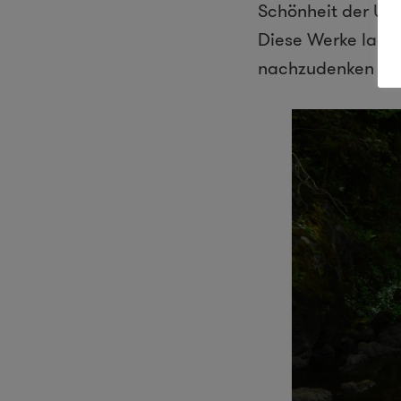
Schönheit der Umw
Diese Werke laden
nachzudenken und