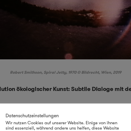
Robert Smithson, Spiral Jetty, 1970 © Bildrecht, Wien, 2019
lution ökologischer Kunst: Subtile Dialoge mit d
en monumentalen Eingriffen der Land Art setzen 
 Goldsworthy
auf subtilere Interaktionen mit der 
Datenschutzeinstellungen
Wir nutzen Cookies auf unserer Website. Einige von ihnen
ichen Elementen und Materialien reflektieren sie n
sind essenziell, während andere uns helfen, diese Website