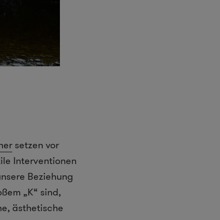
ner
setzen vor
ile Interventionen
unsere Beziehung
roßem „K“ sind,
he, ästhetische