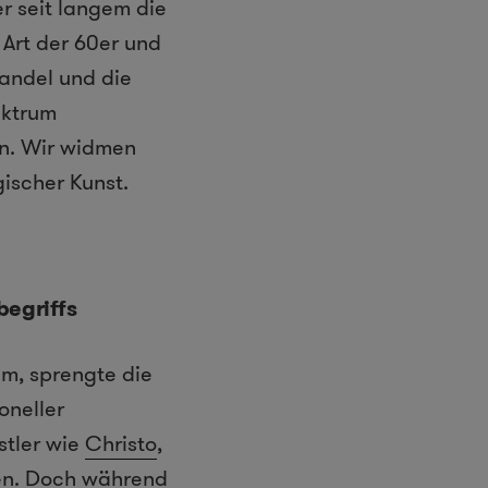
r seit langem die
Art der 60er und
wandel und die
ektrum
en. Wir widmen
gischer Kunst.
begriffs
am, sprengte die
oneller
stler wie
Christo
,
ken. Doch während