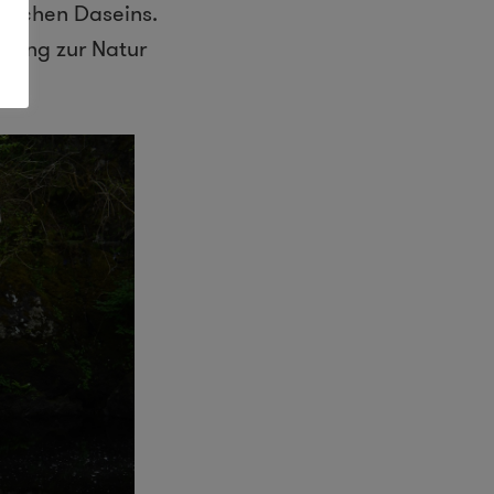
hlichen Daseins.
ndung zur Natur