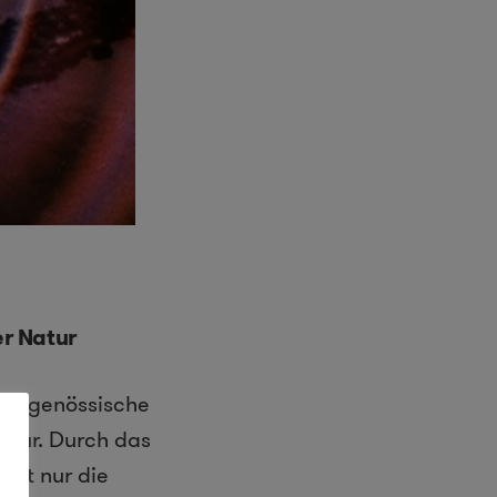
er Natur
zeitgenössische
Natur. Durch das
icht nur die