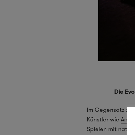
Die Evo
Im Gegensatz zu d
Künstler wie
Andy
Spielen mit natürl