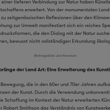
 einer tieferen Verbindung zur Natur haben Künstle
tschaffens erweitert. Von der monumentalen Land 
n zu zeitgenössischen Reflexionen über den Klima
hung zur Umwelt manifestiert sich ein reiches Sp
sdrucksformen, die den Dialog mit der Natur such
einen, bewusst nicht vollständigen Erkundung ökolo
Beitragsbild: Jon Foreman
prünge der Land Art: Eine Erweiterung des Kunst
e Bewegung, die in den 60er und 70er Jahren aufk
enzen der Kunst. Durch die Verwendung unkonventi
ie Schaffung im Kontext der Natur erweiterten Kün
er Robert Smithson das Verständnis von Kunstwer