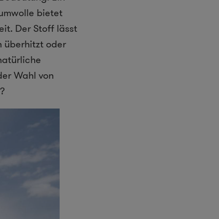
aumwolle bietet
. Der Stoff lässt
h überhitzt oder
natürliche
der Wahl von
t?