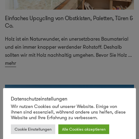
Einfaches Upcycling von Obstkisten, Paletten, Türen &
Co.
Holz ist ein Naturwunder, ein unersetzbares Baumaterial
und ein immer knapper werdender Rohstoff. Deshalb
sollten wir mit Holz nachhaltig umgehen. Bevor Sie Holz
...
mehr
Datenschutzeinstellungen
Wir nutzen Cookies auf unserer Website. Einige von
ihnen sind essenziell, während andere uns helfen, diese
Website und Ihre Erfahrung zu verbessern.
Cookie Einstellungen
Alle Cookies akzeptieren