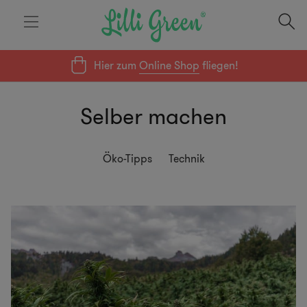
Hier zum
Online Shop
fliegen!
Selber machen
Öko-Tipps
Technik