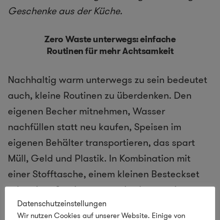
Geschenke aus der Küche.
Zero Waste unterwegs: einfache
Routinen für mehr Achtsamkeit
Nachhaltig warm unterwegs zu sein bedeutet
auch, kleine Routinen zu überdenken. Den
eigenen Becher mitnehmen, Wasser
nachfüllen statt neu kaufen, Speisen im
eigenen Behälter transportieren, das spart
Müll, Geld und Plastik. In Kombination mit
einer Stofftasche, einem kleinen Besteckset
oder einer Serviette entsteht daraus ein ganz
Datenschutzeinstellungen
eigener Stil, reduziert, praktisch und schön
Wir nutzen Cookies auf unserer Website. Einige von