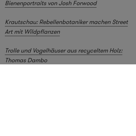
Bienenportraits von Josh Forwood
Krautschau: Rebellenbotaniker machen Street
Art mit Wildpflanzen
Trolle und Vogelhäuser aus recyceltem Holz:
Thomas Dambo
Street Art oder Baum-Kunst?