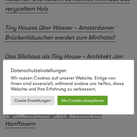
recyceltem Holz
Tiny Houses über Wasser – Amsterdamer
Brückenhäuschen werden zum Minihotel!
Das Silohaus als Tiny House – Architekt Jan
Körbes im Interview
Datenschutzeinstellungen
Wir nutzen Cookies auf unserer Website. Einige von
ihnen sind essenziell, während andere uns helfen, diese
Die Ecocapsule kommt – Autarkes Wohnen im
Website und Ihre Erfahrung zu verbessern.
eiförmigen Mini-Haus
Cookie Einstellungen
Alle Cookies akzeptieren
Tigín – nachhaltige Tiny Houses aus
Hanffasern