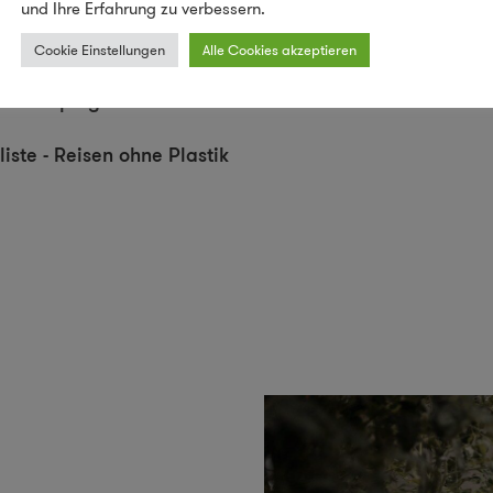
und Ihre Erfahrung zu verbessern.
t und in der Natur
Cookie Einstellungen
Alle Cookies akzeptieren
e & Camping
iste - Reisen ohne Plastik