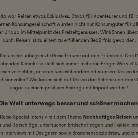
, da war Reisen etwas Exklusives. Etwas für Abenteurer und für di
rnen Konsumgesellschaft wurden nicht nur Konsumgüter für al
der Urlaub im Mittelpunkt des Freizeitgenusses. Wir können übe
auch. Reisen ist zu einem zu erfüllenden Bedürfnis geworden.
llte unsere unbegrenzte Reise-Träume auf den Prüfstand. Das Re
rohenden Klimakrise stellt sich immer mehr die Frage: Wie viel
Reisen verzichten, unseren Reisestil ändern oder unsere Reisen 
nd sinnvoller? Wie lassen sich auf Reisen das Schöne und da
sogar zu einem positiven Beitrag und Impact werden?
Die Welt unterwegs besser und schöner machen
 Reise-Special intensiv mit dem Thema
Nachhaltiges Reisen
un
ps und Ratschläge, untersuchen kritische Fragen und Fakten, st
en Interviews mit Designern sowie Branchenspezialisten, und bi